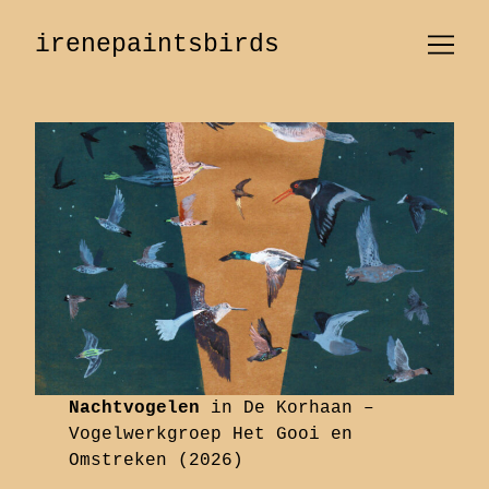
Skip
to
irenepaintsbirds
Content
Nachtvogelen
in
De Korhaan
–
Vogelwerkgroep Het Gooi en
Omstreken (2026)